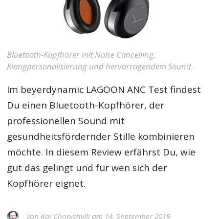
Bluetooth-Kopfhörer mit Noise Cancelling,
Klangpersonalisierung und hervorragendem Sound.
Im
beyerdynamic LAGOON ANC Test
findest
Du einen Bluetooth-Kopfhörer, der
professionellen Sound mit
gesundheitsfördernder Stille kombinieren
möchte. In diesem Review erfährst Du, wie
gut das gelingt und für wen sich der
Kopfhörer eignet.
Von
Kai Chonishvili
am 14. September 2019