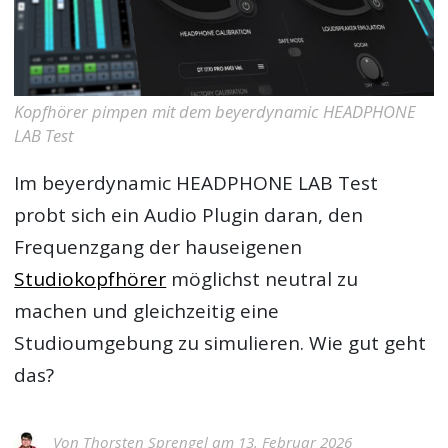
Kopfhörer pimpen mit dem beyerdynamic HEADPHONE
LAB Test
Im
beyerdynamic HEADPHONE LAB Test
probt sich ein Audio Plugin daran, den
Frequenzgang der hauseigenen
Studiokopfhörer
möglichst neutral zu
machen und gleichzeitig eine
Studioumgebung zu simulieren. Wie gut geht
das?
Von
Thorsten Sprengel
am 13. Februar 2026