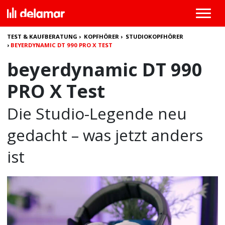
TEST & KAUFBERATUNG
›
KOPFHÖRER
›
STUDIOKOPFHÖRER
›
BEYERDYNAMIC DT 990 PRO X TEST
beyerdynamic DT 990
PRO X Test
Die Studio-Legende neu
gedacht – was jetzt anders
ist