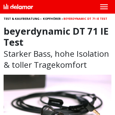
TEST & KAUFBERATUNG
›
KOPFHÖRER
›
BEYERDYNAMIC DT 71 IE TEST
beyerdynamic DT 71 IE
Test
Starker Bass, hohe Isolation
& toller Tragekomfort