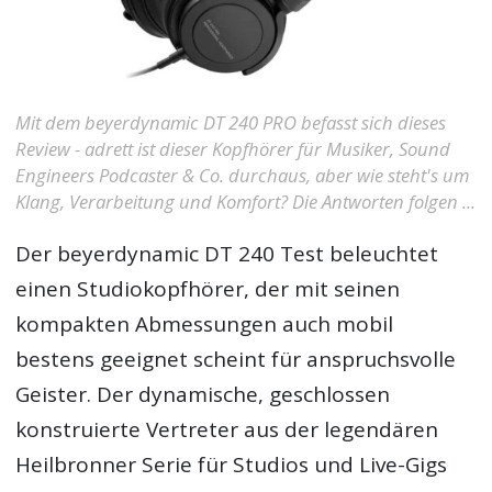
Mit dem beyerdynamic DT 240 PRO befasst sich dieses
Review - adrett ist dieser Kopfhörer für Musiker, Sound
Engineers Podcaster & Co. durchaus, aber wie steht's um
Klang, Verarbeitung und Komfort? Die Antworten folgen ...
Der
beyerdynamic DT 240 Test
beleuchtet
einen Studiokopfhörer, der mit seinen
kompakten Abmessungen auch mobil
bestens geeignet scheint für anspruchsvolle
Geister. Der dynamische, geschlossen
konstruierte Vertreter aus der legendären
Heilbronner Serie für Studios und Live-Gigs