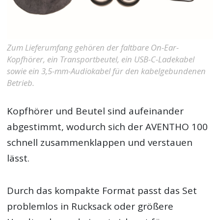
Zum Lieferumfang gehören der faltbare On-Ear-
Kopfhörer, ein Transportbeutel, ein USB-C-Ladekabel
sowie ein 3,5-mm-Audiokabel für den kabelgebundenen
Betrieb.
Kopfhörer und Beutel sind aufeinander
abgestimmt, wodurch sich der AVENTHO 100
schnell zusammenklappen und verstauen
lässt.
Durch das kompakte Format passt das Set
problemlos in Rucksack oder größere