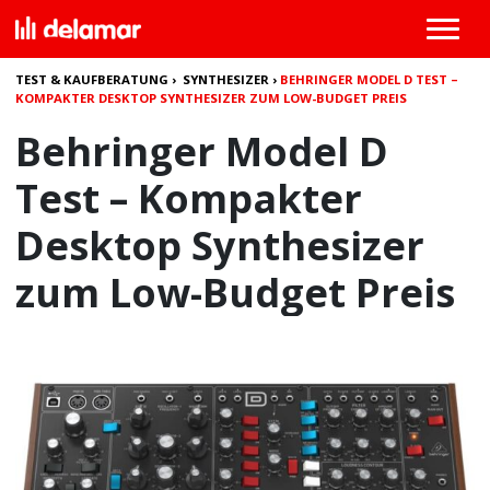
TEST & KAUFBERATUNG
›
SYNTHESIZER
›
BEHRINGER MODEL D TEST –
KOMPAKTER DESKTOP SYNTHESIZER ZUM LOW-BUDGET PREIS
Behringer Model D
Test – Kompakter
Desktop Synthesizer
zum Low-Budget Preis