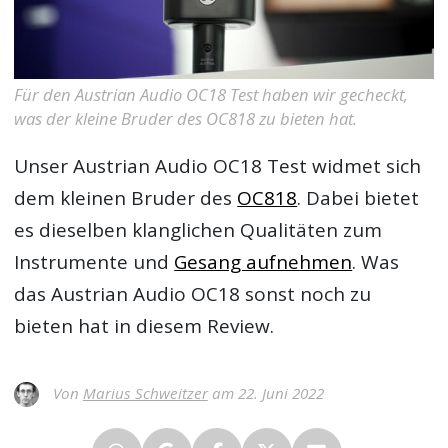
Für den Austrian Audio OC18 Test haben wir gecheckt,
was der kleine Bruder des OC818 zu bieten hat.
Unser
Austrian Audio OC18 Test
widmet sich
dem kleinen Bruder des
OC818
. Dabei bietet
es dieselben klanglichen Qualitäten zum
Instrumente und
Gesang aufnehmen
. Was
das Austrian Audio OC18 sonst noch zu
bieten hat in diesem Review.
Von
Marius Schweitzer
am 22. Juni 2022