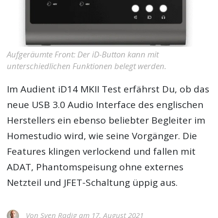
Aufgeräumte Front: Der iD-Button kann mit
unterschiedlichen Funktionen belegt werden.
Im Audient iD14 MKII Test erfährst Du, ob das
neue USB 3.0 Audio Interface des englischen
Herstellers ein ebenso beliebter Begleiter im
Homestudio wird, wie seine Vorgänger. Die
Features klingen verlockend und fallen mit
ADAT, Phantomspeisung ohne externes
Netzteil und JFET-Schaltung üppig aus.
Von
Sven Radig
am 17. August 2021