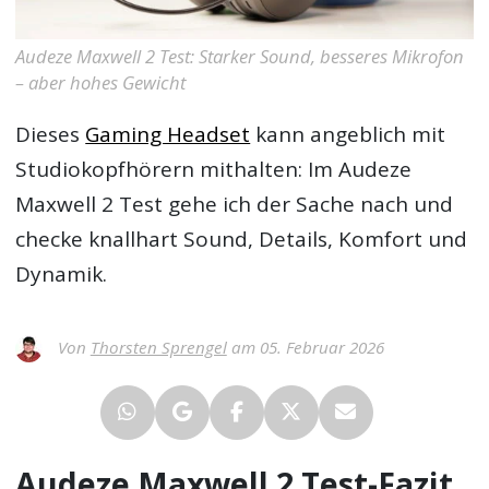
Audeze Maxwell 2 Test: Starker Sound, besseres Mikrofon
– aber hohes Gewicht
Dieses
Gaming Headset
kann angeblich mit
Studiokopfhörern mithalten: Im
Audeze
Maxwell 2 Test
gehe ich der Sache nach und
checke knallhart Sound, Details, Komfort und
Dynamik.
Von
Thorsten Sprengel
am 05. Februar 2026
Audeze Maxwell 2 Test-Fazit