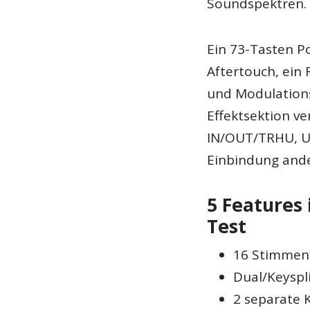
Soundspektren.
Ein 73-Tasten 
Aftertouch, ein 
und Modulations
Effektsektion ve
IN/OUT/TRHU, U
Einbindung ande
5 Features
Test
16 Stimmen m
Dual/Keyspl
2 separate