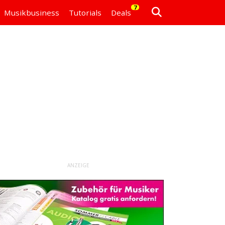
7
Musikbusiness
Tutorials
Deals
ANZEIGE