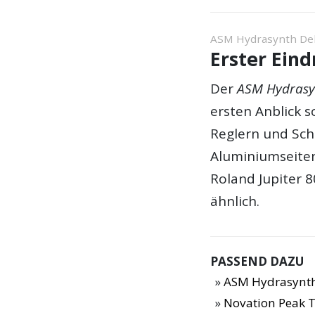
ASM Hydrasynth Del
Erster Ein
Der
ASM Hydrasy
ersten Anblick s
Reglern und Sch
Aluminiumseiten
Roland Jupiter 
ähnlich.
PASSEND DAZU
ASM Hydrasynth
Novation Peak T