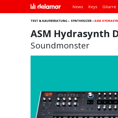
News
Keys
Gitarre
TEST & KAUFBERATUNG
›
SYNTHESIZER
›
ASM HYDRASYN
ASM Hydrasynth D
Soundmonster