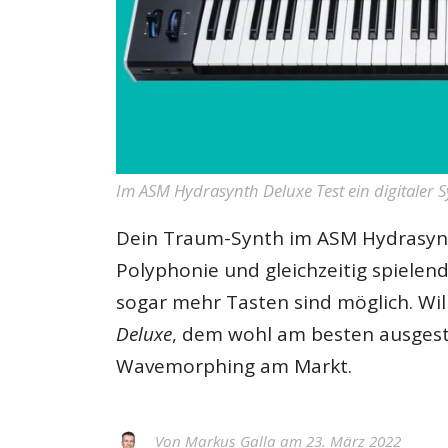
Im ASM Hydrasynth Deluxe Test ein digitaler 
Dein Traum-Synth im
ASM Hydrasyn
Polyphonie und gleichzeitig spiele
sogar mehr Tasten sind möglich. Wi
Deluxe
, dem wohl am besten ausgesta
Wavemorphing am Markt.
Von
Markus Galla
am 23. März 2022