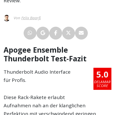
Review.
Von
Felix Baarß
Apogee Ensemble
Thunderbolt Test-Fazit
5.0
Thunderbolt Audio Interface
für Profis.
DELAMAR
SCORE
Diese Rack-Rakete erlaubt
Aufnahmen nah an der klanglichen
Perfektion mit verschwindend geringen