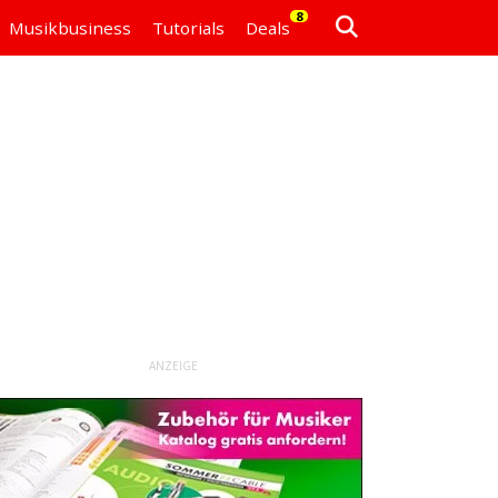
8
Musikbusiness
Tutorials
Deals
ANZEIGE