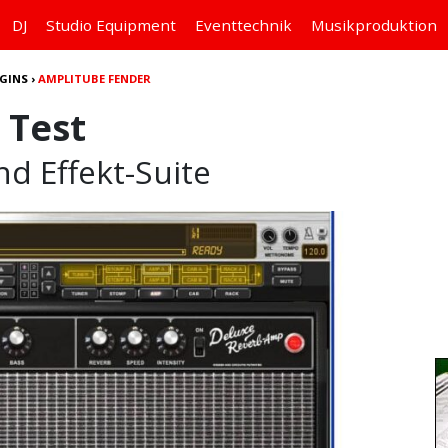
DJ
Studio
Equipment
Eventtechnik
Musikproduktion
GINS
›
AMPLITUBE FENDER
 Test
nd Effekt-Suite