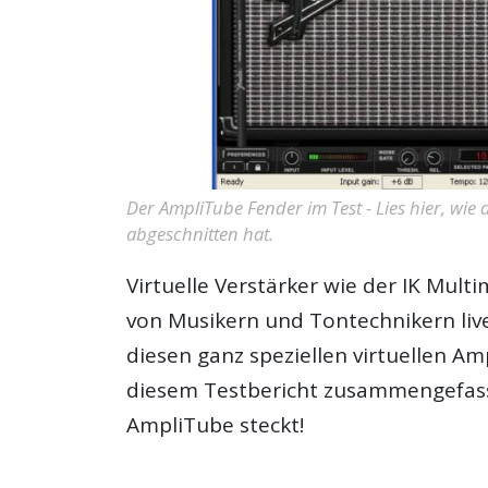
Der AmpliTube Fender im Test - Lies hier, wie
abgeschnitten hat.
Virtuelle Verstärker wie der IK Mul
von Musikern und Tontechnikern liv
diesen ganz speziellen virtuellen Am
diesem Testbericht zusammengefasst.
AmpliTube steckt!