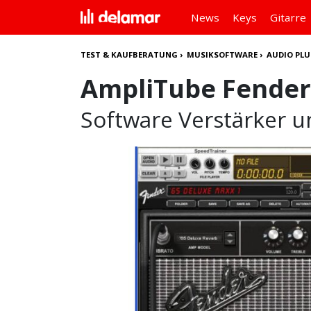
News
Keys
Gitarre
TEST & KAUFBERATUNG
›
MUSIKSOFTWARE
›
AUDIO PLU
AmpliTube Fender
Software Verstärker u