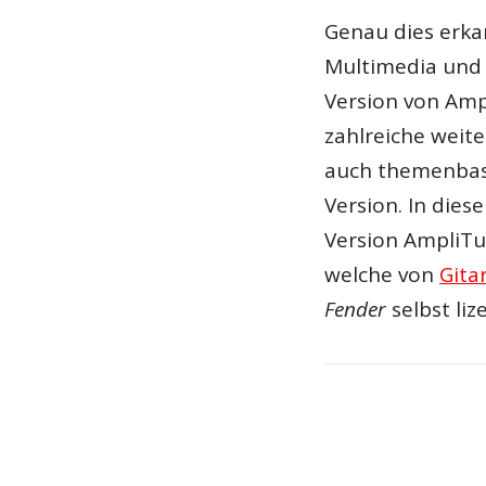
Genau dies erka
Multimedia und 
Version von Amp
zahlreiche weit
auch themenbasi
Version. In dies
Version AmpliTu
welche von
Gita
Fender
selbst liz