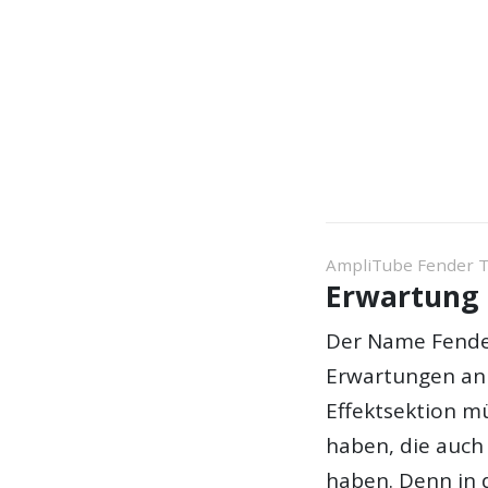
AmpliTube Fender T
Erwartung
Der Name Fender
Erwartungen an 
Effektsektion m
haben, die auch
haben. Denn in d