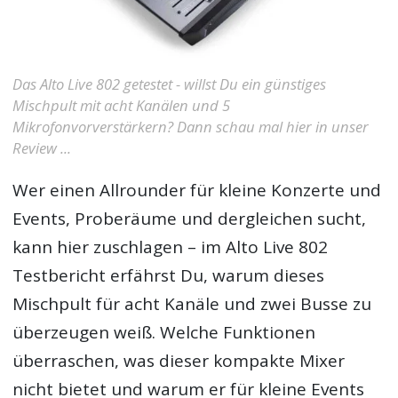
Das Alto Live 802 getestet - willst Du ein günstiges
Mischpult mit acht Kanälen und 5
Mikrofonvorverstärkern? Dann schau mal hier in unser
Review ...
Wer einen Allrounder für kleine Konzerte und
Events, Proberäume und dergleichen sucht,
kann hier zuschlagen – im
Alto Live 802
Testbericht
erfährst Du, warum dieses
Mischpult für acht Kanäle und zwei Busse zu
überzeugen weiß. Welche Funktionen
überraschen, was dieser kompakte Mixer
nicht bietet und warum er für kleine Events