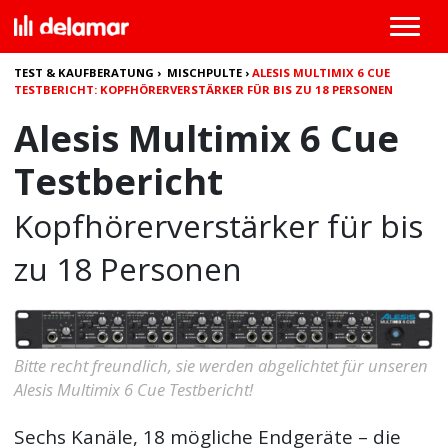
TEST & KAUFBERATUNG
›
MISCHPULTE
›
ALESIS MULTIMIX 6 CUE
TESTBERICHT: KOPFHÖRERVERSTÄRKER FÜR BIS ZU 18 PERSONEN
Alesis Multimix 6 Cue
Testbericht
Kopfhörerverstärker für bis
zu 18 Personen
Bitte recht freundlich, sie werden abgelichtet für unseren
Alesis Multimix 6 Cue Testbericht!
Sechs Kanäle, 18 mögliche Endgeräte – die