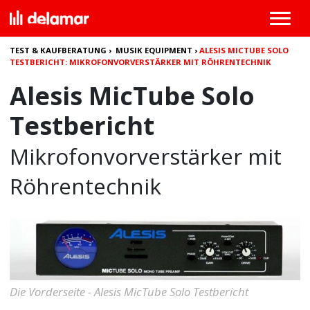
TEST & KAUFBERATUNG
›
MUSIK EQUIPMENT
›
ALESIS MICTUBE SOLO
TESTBERICHT: MIKROFONVORVERSTÄRKER MIT RÖHRENTECHNIK
Alesis MicTube Solo
Testbericht
Mikrofonvorverstärker mit
Röhrentechnik
Die Vorderseite - Alesis MicTube Solo Testbericht