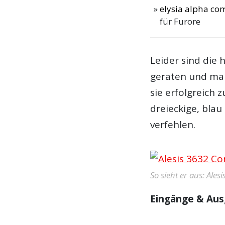
elysia alpha co
für Furore
Leider sind die 
geraten und ma
sie erfolgreich 
dreieckige, bla
verfehlen.
So sieht er aus: Ale
Eingänge & Au