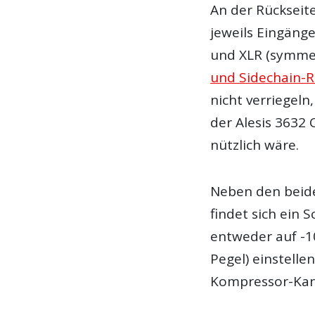
An der Rückseit
jeweils Eingäng
und XLR (symmet
und Sidechain-
nicht verriegeln
der Alesis 3632
nützlich wäre.
Neben den beide
findet sich ein
entweder auf -1
Pegel) einstellen
Kompressor-Kanä