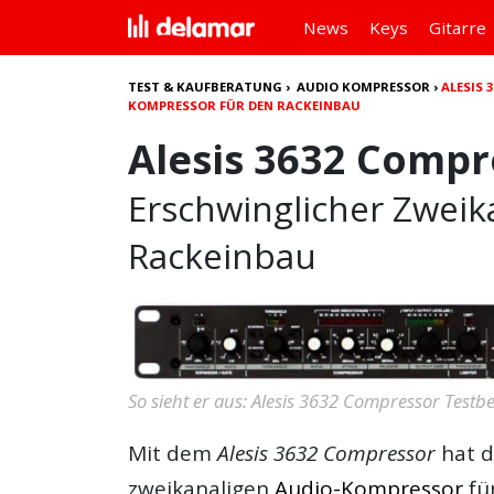
News
Keys
Gitarre
TEST & KAUFBERATUNG
›
AUDIO KOMPRESSOR
›
ALESIS
KOMPRESSOR FÜR DEN RACKEINBAU
Alesis 3632 Compr
Erschwinglicher Zwei
Rackeinbau
So sieht er aus: Alesis 3632 Compressor Testbe
Mit dem
Alesis 3632 Compressor
hat d
zweikanaligen
Audio-Kompressor
für