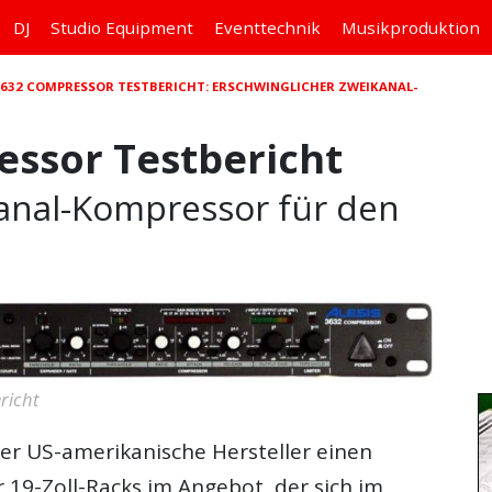
DJ
Studio
Equipment
Eventtechnik
Musikproduktion
 3632 COMPRESSOR TESTBERICHT: ERSCHWINGLICHER ZWEIKANAL-
essor Testbericht
kanal-Kompressor für den
richt
er US-amerikanische Hersteller einen
 19-Zoll-Racks im Angebot, der sich im