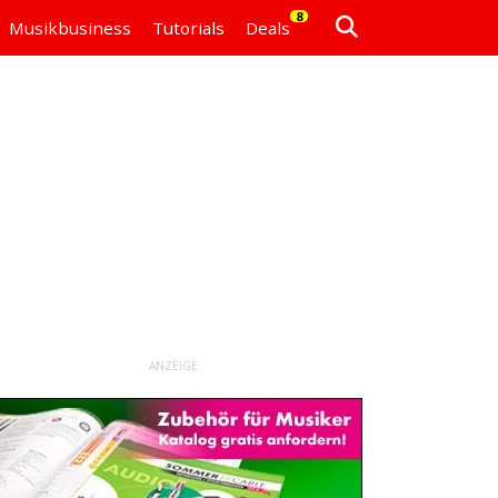
8
Musikbusiness
Tutorials
Deals
ANZEIGE