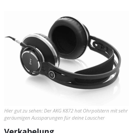
Hier gut zu sehen: Der AKG K872 hat Ohrpolstern mit sehr
geräumigen Aussparungen für deine Lauscher
Verkabelung