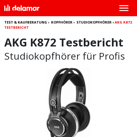
TEST & KAUFBERATUNG
›
KOPFHÖRER
›
STUDIOKOPFHÖRER
›
AKG K872
TESTBERICHT
AKG K872 Testbericht
Studiokopfhörer für Profis