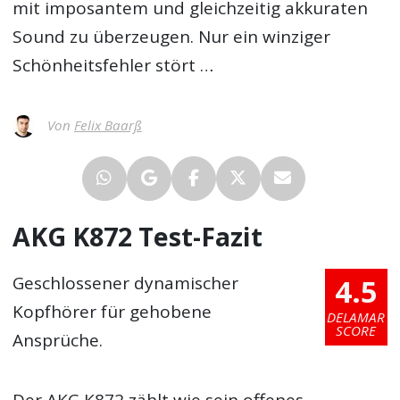
mit imposantem und gleichzeitig akkuraten
Sound zu überzeugen. Nur ein winziger
Schönheitsfehler stört …
Von
Felix Baarß
AKG K872 Test-Fazit
4.5
Geschlossener dynamischer
Kopfhörer für gehobene
DELAMAR
SCORE
Ansprüche.
Der AKG K872 zählt wie sein offenes