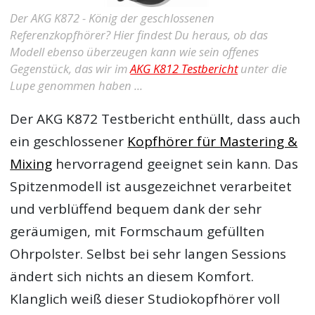
Der AKG K872 - König der geschlossenen
Referenzkopfhörer? Hier findest Du heraus, ob das
Modell ebenso überzeugen kann wie sein offenes
Gegenstück, das wir im
AKG K812 Testbericht
unter die
Lupe genommen haben ...
Der
AKG K872 Testbericht
enthüllt, dass auch
ein geschlossener
Kopfhörer für Mastering &
Mixing
hervorragend geeignet sein kann. Das
Spitzenmodell ist ausgezeichnet verarbeitet
und verblüffend bequem dank der sehr
geräumigen, mit Formschaum gefüllten
Ohrpolster. Selbst bei sehr langen Sessions
ändert sich nichts an diesem Komfort.
Klanglich weiß dieser Studiokopfhörer voll