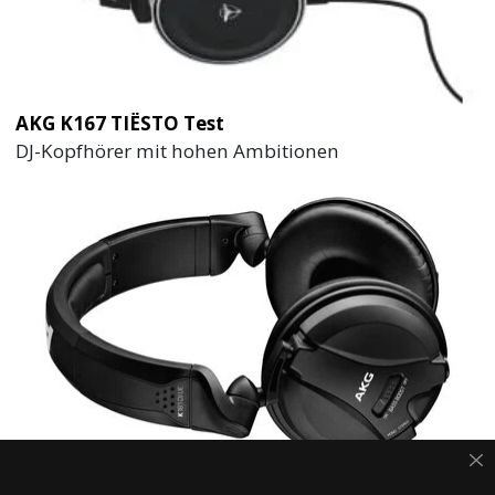
AKG K167 TIËSTO Test
DJ-Kopfhörer mit hohen Ambitionen
AKG K181 DJ UE Test