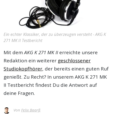
Ein echter Klassiker, der zu überzeugen versteht - AKG K
271 MK II Testbericht
Mit dem
AKG K 271 MK II
erreichte unsere
Redaktion ein weiterer
geschlossener
Studiokopfhörer
, der bereits einen guten Ruf
genießt. Zu Recht? In unserem
AKG K 271 MK
II Testbericht
findest Du die Antwort auf
deine Fragen.
Von
Felix Baarß