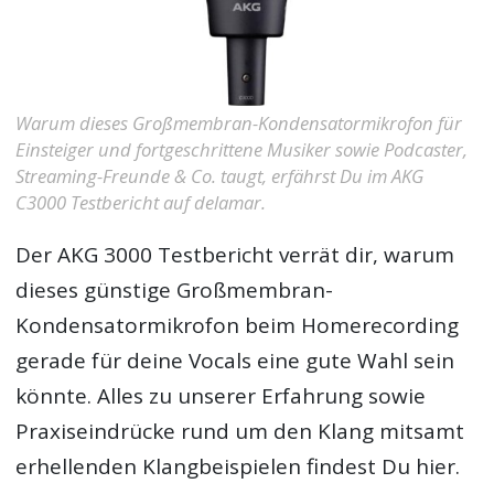
Warum dieses Großmembran-Kondensatormikrofon für
Einsteiger und fortgeschrittene Musiker sowie Podcaster,
Streaming-Freunde & Co. taugt, erfährst Du im AKG
C3000 Testbericht auf delamar.
Der
AKG 3000 Testbericht
verrät dir, warum
dieses günstige Großmembran-
Kondensatormikrofon beim Homerecording
gerade für deine Vocals eine gute Wahl sein
könnte. Alles zu unserer Erfahrung sowie
Praxiseindrücke rund um den Klang mitsamt
erhellenden Klangbeispielen findest Du hier.