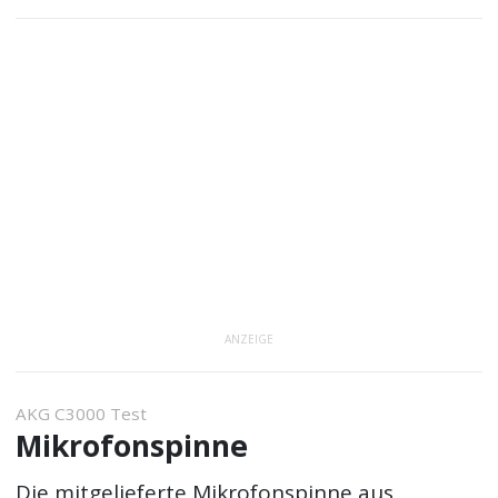
ANZEIGE
AKG C3000 Test
Mikrofonspinne
Die mitgelieferte Mikrofonspinne aus