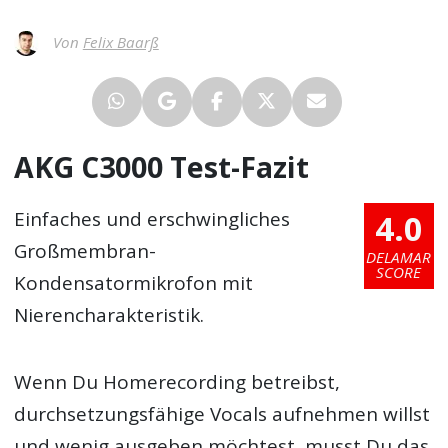
Von
Felix Baarß
AKG C3000 Test-Fazit
4.0
Einfaches und erschwingliches
Großmembran-
DELAMAR
SCORE
Kondensatormikrofon mit
Nierencharakteristik.
Wenn Du Homerecording betreibst,
durchsetzungsfähige Vocals aufnehmen willst
und wenig ausgeben möchtest, musst Du das