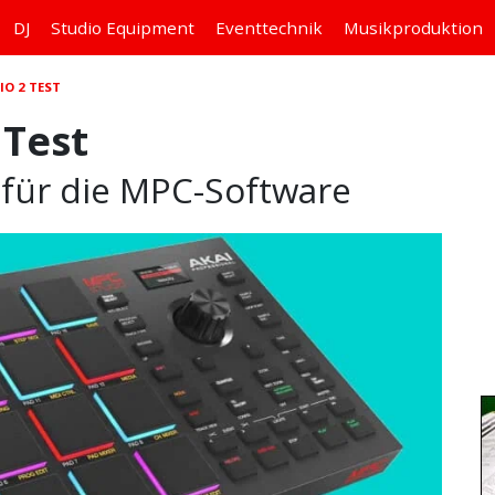
DJ
Studio
Equipment
Eventtechnik
Musikproduktion
IO 2 TEST
 Test
 für die MPC-Software