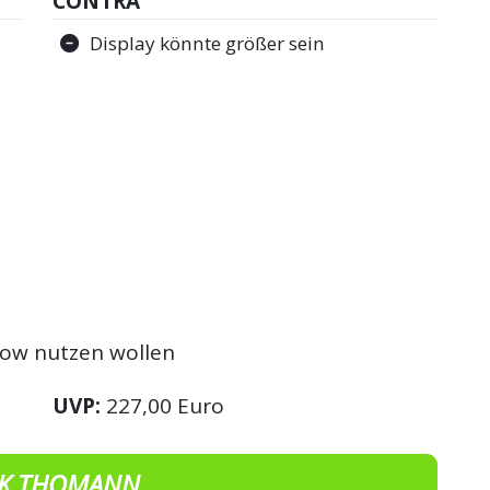
CONTRA
Display könnte größer sein
low nutzen wollen
UVP:
227,00 Euro
K THOMANN