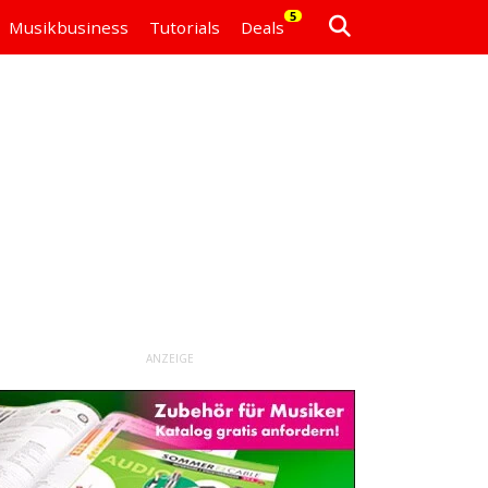
5
Musikbusiness
Tutorials
Deals
ANZEIGE