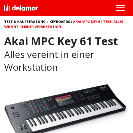
TEST & KAUFBERATUNG
›
KEYBOARDS
›
AKAI MPC KEY 61 TEST: ALLES
VEREINT IN EINER WORKSTATION
Akai MPC Key 61 Test
Alles vereint in einer
Workstation