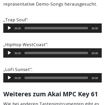
repräsentative Demo-Songs herausgesucht.
„Trap Soul“:
Audio-
00:00
00:00
Player
„HipHop WestCoast“:
Audio-
00:00
00:00
Player
„LoFi Sunset“:
Audio-
00:00
00:00
Player
Weiteres zum Akai MPC Key 61
Wie bei anderen Tasteninstrumenten gibt es