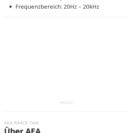
Frequenzbereich: 20Hz – 20kHz
ANZEIGE
AEA R44CX Test
Über AEA