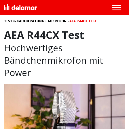
TEST & KAUFBERATUNG
›
MIKROFON
›
AEA R44CX TEST
AEA R44CX Test
Hochwertiges
Bändchenmikrofon mit
Power