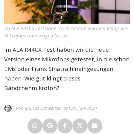
Im AEA R44CX Test habe ich mich vom warmen Klang des
Mikrofons überzeugen lassen.
Im
AEA R44CX Test
haben wir die neue
Version eines Mikrofons getestet, in die schon
Elvis oder Frank Sinatra hineingesungen
haben. Wie gut klingt dieses
Bändchenmikrofon?
Von
Marius Schweitzer
am 20. Juni 2024