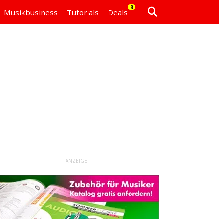
8
Musikbusiness
Tutorials
Deals
ANZEIGE