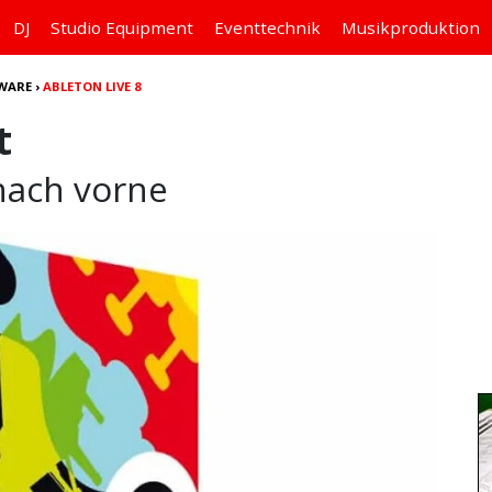
DJ
Studio
Equipment
Eventtechnik
Musikproduktion
WARE
›
ABLETON LIVE 8
t
 nach vorne