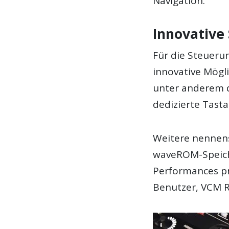
Navigation.
Innovative
Für die Steueru
innovative Mögl
unter anderem 
dedizierte Tast
Weitere nennens
waveROM-Speiche
Performances pro
Benutzer, VCM R