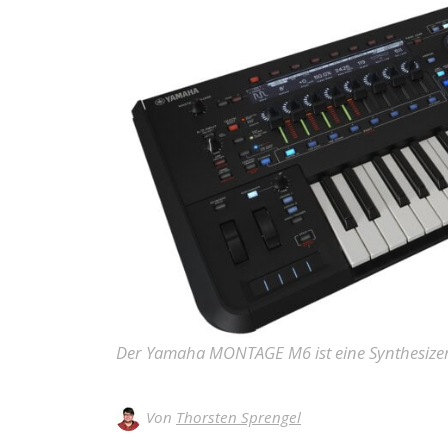
Der Yamaha MONTAGE M6 ist eine Synthesizer
Von
Thorsten Sprengel