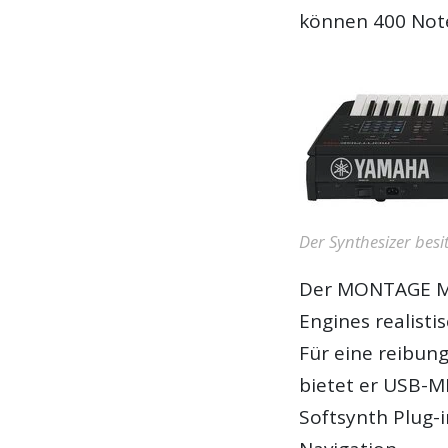
können 400 Noten
Der Synthesizer besit
Der MONTAGE M6 
Engines realisti
Für eine reibung
bietet er USB-MI
Softsynth Plug-i