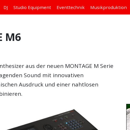
DJ
Studio
Equipment
Eventtechnik
Musikproduktion
E M6
nthesizer aus der neuen MONTAGE M Serie
orragenden Sound mit innovativen
ischen Ausdruck und einer nahtlosen
binieren.