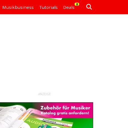
8
Musikbusiness
Tutorials
Deals
ANZEIGE