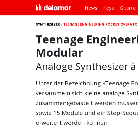
News
Keys
Gitarre
SYNTHESIZER
›
TEENAGE ENGINEERING POCKET OPERAT
Teenage Engineer
Modular
Analoge Synthesizer à 
Unter der Bezeichnung »
Teenage En
versammeln sich kleine analoge Synth
zusammengebastelt werden müssen. 
sowie 15 Module und ein Step-Sequen
erweitert werden können.