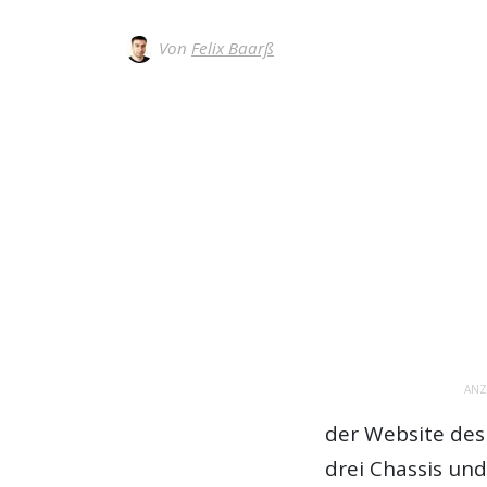
Von
Felix Baarß
ANZ
der Website des 
drei Chassis und