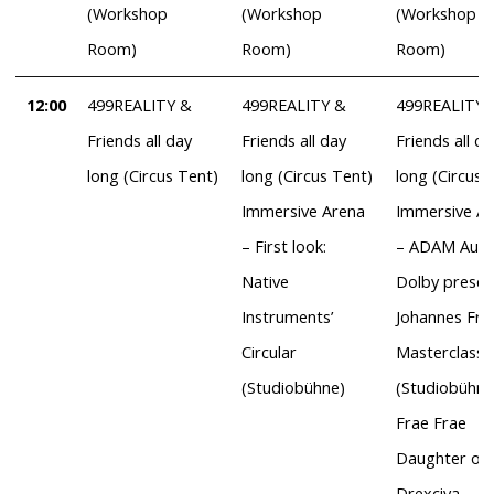
(Workshop
(Workshop
(Workshop
Room)
Room)
Room)
12:00
499REALITY &
499REALITY &
499REALITY 
Friends all day
Friends all day
Friends all da
long (Circus Tent)
long (Circus Tent)
long (Circus 
Immersive Arena
Immersive A
– First look:
– ADAM Audi
Native
Dolby presen
Instruments’
Johannes Fra
Circular
Masterclass
(Studiobühne)
(Studiobühne
Frae Frae
Daughter of
Drexciya