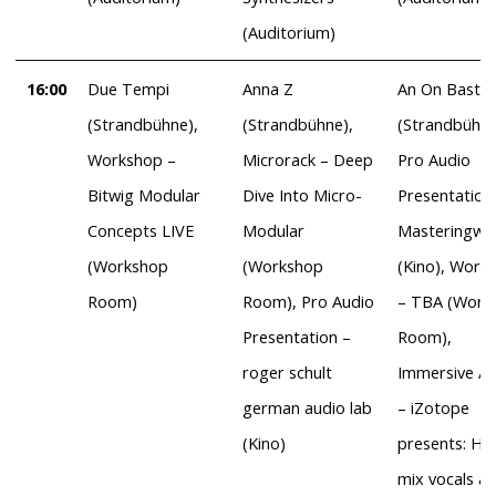
(Auditorium)
16:00
Due Tempi
Anna Z
An On Bast
(Strandbühne),
(Strandbühne),
(Strandbühne
Workshop –
Microrack – Deep
Pro Audio
Bitwig Modular
Dive Into Micro-
Presentation
Concepts LIVE
Modular
Masteringwo
(Workshop
(Workshop
(Kino), Work
Room)
Room), Pro Audio
– TBA (Work
Presentation –
Room),
roger schult
Immersive A
german audio lab
– iZotope
(Kino)
presents: Ho
mix vocals a