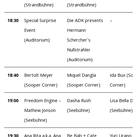
(Strandbühne)
(Strandbühne)
18:30
Special Surprise
Die ADK presents
–
Event
Hermann
(Auditorium)
Schercher´s
Nullstrahler
(Auditorium)
18:40
Bertolt Meyer
Miquel Dangla
Ida Bux (Soo
(Sooper Corner)
(Sooper Corner)
Corner)
19:00
Freedom Engine –
Dasha Rush
Lisa Bella D
Mathew Jonson
(Seebühne)
(Seebühne)
(Seebühne)
19:30
Ana Rita a.k.a. Ana
Be Bab + Cate
Yuri Urano +