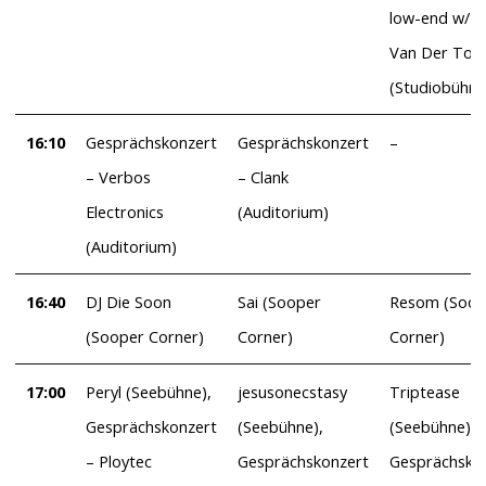
low-end w/ J
Van Der Too
(Studiobühne
16:10
Gesprächskonzert
Gesprächskonzert
–
– Verbos
– Clank
Electronics
(Auditorium)
(Auditorium)
16:40
DJ Die Soon
Sai (Sooper
Resom (Soop
(Sooper Corner)
Corner)
Corner)
17:00
Peryl (Seebühne),
jesusonecstasy
Triptease
Gesprächskonzert
(Seebühne),
(Seebühne),
– Ploytec
Gesprächskonzert
Gesprächsko