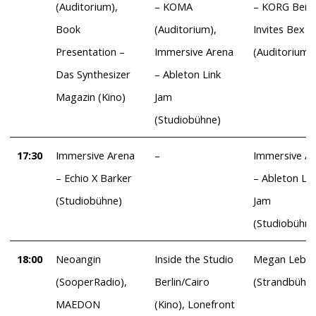
(Auditorium),
– KOMA
– KORG Berli
Book
(Auditorium),
Invites Bex B
Presentation –
Immersive Arena
(Auditorium)
Das Synthesizer
– Ableton Link
Magazin (Kino)
Jam
(Studiobühne)
17:30
Immersive Arena
–
Immersive A
– Echio X Barker
– Ableton Lin
(Studiobühne)
Jam
(Studiobühne
18:00
Neoangin
Inside the Studio
Megan Leber
(SooperRadio),
Berlin/Cairo
(Strandbühne
MAEDON
(Kino), Lonefront