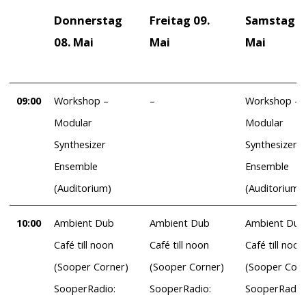
Donnerstag
Freitag 09.
Samstag 1
08. Mai
Mai
Mai
09:00
Workshop –
–
Workshop –
Modular
Modular
Synthesizer
Synthesizer
Ensemble
Ensemble
(Auditorium)
(Auditorium)
10:00
Ambient Dub
Ambient Dub
Ambient Dub
Café till noon
Café till noon
Café till noon
(Sooper Corner)
(Sooper Corner)
(Sooper Corn
SooperRadio:
SooperRadio:
SooperRadio