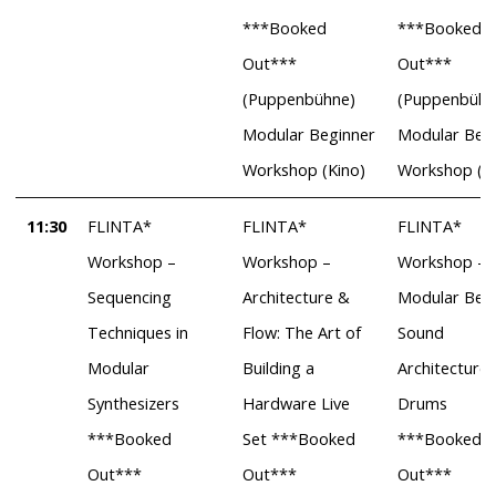
***Booked
***Booked
Out***
Out***
(Puppenbühne)
(Puppenbühn
Modular Beginner
Modular Beg
Workshop (Kino)
Workshop (Ki
11:30
FLINTA*
FLINTA*
FLINTA*
Workshop –
Workshop –
Workshop –
Sequencing
Architecture &
Modular Beat
Techniques in
Flow: The Art of
Sound
Modular
Building a
Architecture 
Synthesizers
Hardware Live
Drums
***Booked
Set ***Booked
***Booked
Out***
Out***
Out***