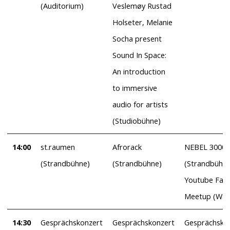
(Auditorium)
Veslemøy Rustad
Holseter, Melanie
Socha present
Sound In Space:
An introduction
to immersive
audio for artists
(Studiobühne)
14:00
st.raumen
Afrorack
NEBEL 3000
(Strandbühne)
(Strandbühne)
(Strandbühne
Youtube Fan
Meetup (Wal
14:30
Gesprächskonzert
Gesprächskonzert
Gesprächsko