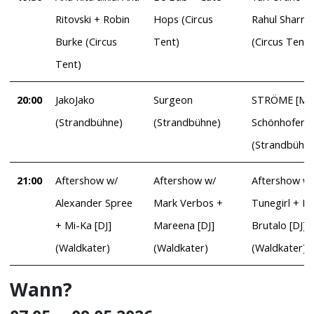
Ritovski + Robin
Hops (Circus
Rahul Sharm
Burke (Circus
Tent)
(Circus Tent)
Tent)
20:00
JakoJako
Surgeon
STRÖME [Ma
(Strandbühne)
(Strandbühne)
Schönhofer]
(Strandbühne
21:00
Aftershow w/
Aftershow w/
Aftershow w/
Alexander Spree
Mark Verbos +
Tunegirl + Ita
+ Mi-Ka [DJ]
Mareena [DJ]
Brutalo [DJ]
(Waldkater)
(Waldkater)
(Waldkater)
Wann?