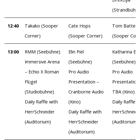
(Strandbühne
12:40
Takako (Sooper
Cate Hops
Tom Battery
Corner)
(Sooper Corner)
(Sooper Corn
13:00
RMM (Seebühne)
Elin Piel
Katharina Bé
Immersive Arena
(Seebühne)
(Seebühne)
– Echio X Roman
Pro Audio
Pro Audio
Flügel
Presentation –
Presentation
(Studiobühne)
Cranborne Audio
TBA (Kino)
Daily Raffle with
(Kino)
Daily Raffle w
HerrSchneider
Daily Raffle with
HerrSchneide
(Auditorium)
HerrSchneider
(Auditorium)
(Auditorium)