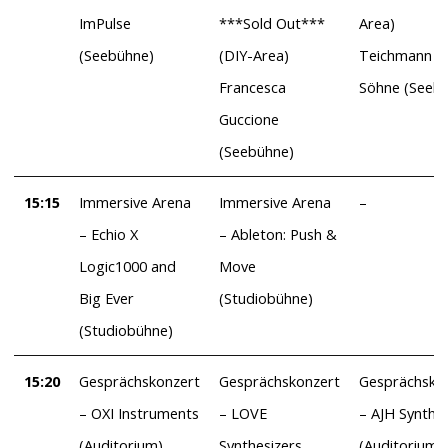
ImPulse
***Sold Out***
Area)
(Seebühne)
(DIY-Area)
Teichmann u
Francesca
Söhne (Seeb
Guccione
(Seebühne)
15:15
Immersive Arena
Immersive Arena
–
– Echio X
– Ableton: Push &
Logic1000 and
Move
Big Ever
(Studiobühne)
(Studiobühne)
15:20
Gesprächskonzert
Gesprächskonzert
Gesprächsko
– OXI Instruments
– LOVE
– AJH Synth
(Auditorium)
Synthesizers
(Auditorium)