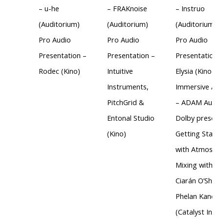
– u-he
– FRAKnoise
– Instruo
(Auditorium)
(Auditorium)
(Auditorium)
Pro Audio
Pro Audio
Pro Audio
Presentation –
Presentation –
Presentation
Rodec (Kino)
Intuitive
Elysia (Kino)
Instruments,
Immersive A
PitchGrid &
– ADAM Audi
Entonal Studio
Dolby presen
(Kino)
Getting Star
with Atmos
Mixing with
Ciarán O’She
Phelan Kane
(Catalyst Inst