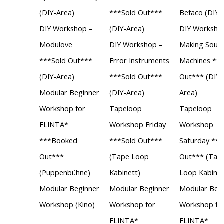
(DIY-Area)
***Sold Out***
Befaco (DIY-
DIY Workshop –
(DIY-Area)
DIY Worksho
Modulove
DIY Workshop –
Making Soun
***Sold Out***
Error Instruments
Machines ***
(DIY-Area)
***Sold Out***
Out*** (DIY-
Modular Beginner
(DIY-Area)
Area)
Workshop for
Tapeloop
Tapeloop
FLINTA*
Workshop Friday
Workshop
***Booked
***Sold Out***
Saturday ***
Out***
(Tape Loop
Out*** (Tap
(Puppenbühne)
Kabinett)
Loop Kabinet
Modular Beginner
Modular Beginner
Modular Beg
Workshop (Kino)
Workshop for
Workshop fo
FLINTA*
FLINTA*