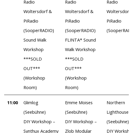
Radio
Radio
Radio
Woltersdorf &
Woltersdorf &
Woltersdorf 
PiRadio
PiRadio
PiRadio
(SooperRADIO)
(SooperRADIO)
(SooperRADI
Sound Walk
FLINTA* Sound
Workshop
Walk Workshop
***SOLD
***SOLD
OUT***
OUT***
(Workshop
(Workshop
Room)
Room)
11:00
Glimlog
Emme Moises
Northern
(Seebühne)
(Seebühne)
Lighthouse
DIY Workshop –
DIY Workshop –
(Seebühne)
Synthux Academy
Zlob Modular
DIY Worksho