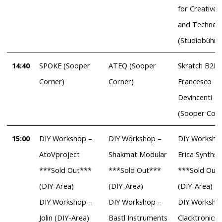
for Creative 
and Technol
(Studiobühne
14:40
SPOKE (Sooper
ATEQ (Sooper
Skratch B2B
Corner)
Corner)
Francesco
Devincenti
(Sooper Corn
15:00
DIY Workshop –
DIY Workshop –
DIY Worksho
AtoVproject
Shakmat Modular
Erica Synths
***Sold Out***
***Sold Out***
***Sold Out
(DIY-Area)
(DIY-Area)
(DIY-Area)
DIY Workshop –
DIY Workshop –
DIY Worksho
Jolin (DIY-Area)
Bastl Instruments
Clacktronics 