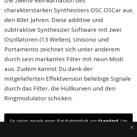
Die zweite Reinkarnation des
charakterstarken Synthesizers OSC OSCar aus
den 80er Jahren. Diese additive und
subtraktive Synthesizer Software mit zwei
Oszillatoren (13 Wellen), Unisono und
Portamento zeichnet sich unter anderem
durch sein markantes Filter mit neun Modi
aus. Zudem kannst Du dank der
mitgelieferten Effektversion beliebige Signale
durch das Filter, die Hüllkurven und den
Ringmodulator schicken.
Sie sehen gerade einen Platzhalterinhalt von
Standard
. Um
auf den eigentlichen Inhalt zuzugreifen, klicken Sie auf den
Button unten. Bitte beachten Sie, dass dabei Daten an
Drittanbieter weitergegeben werden.