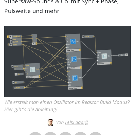
Supersaw-Sounds & Co. mit Sync + Phase,
Pulsweite und mehr.
Wie erstellt man einen Oszillator im Reaktor Build Modus?
Hier gibt's die Anleitung!
Von
Felix Baarß