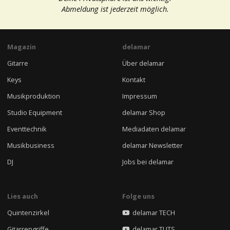
Abmeldung ist jederzeit möglich.
Magazin
delamar
Gitarre
Über delamar
Keys
Kontakt
Musikproduktion
Impressum
Studio Equipment
delamar Shop
Eventtechnik
Mediadaten delamar
Musikbusiness
delamar Newsletter
DJ
Jobs bei delamar
Lies auch
Folge uns
Quintenzirkel
delamar TECH
Gitarrengriffe
delamar TUTS