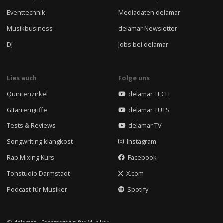
Eventtechnik
Mediadaten delamar
Musikbusiness
delamar Newsletter
DJ
Jobs bei delamar
Lies auch
Folge uns
Quintenzirkel
delamar TECH
Gitarrengriffe
delamar TUTS
Tests & Reviews
delamar TV
Songwriting klangkost
Instagram
Rap Mixing Kurs
Facebook
Tonstudio Darmstadt
X.com
Podcast für Musiker
Spotify
© delamar - Fachmagazin für Musiker