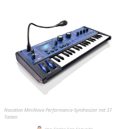
Novation MiniNova Performance-Synthesizer mit 37
Tasten
Von
Carlos San Segundo