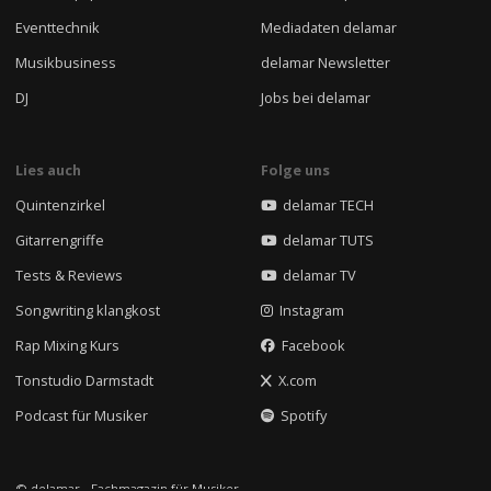
Eventtechnik
Mediadaten delamar
Musikbusiness
delamar Newsletter
DJ
Jobs bei delamar
Lies auch
Folge uns
Quintenzirkel
delamar TECH
Gitarrengriffe
delamar TUTS
Tests & Reviews
delamar TV
Songwriting klangkost
Instagram
Rap Mixing Kurs
Facebook
Tonstudio Darmstadt
X.com
Podcast für Musiker
Spotify
© delamar - Fachmagazin für Musiker