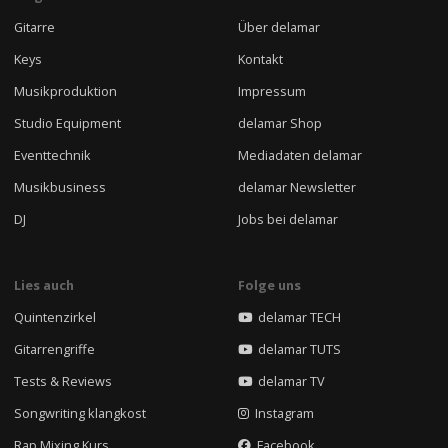
Gitarre
Über delamar
Keys
Kontakt
Musikproduktion
Impressum
Studio Equipment
delamar Shop
Eventtechnik
Mediadaten delamar
Musikbusiness
delamar Newsletter
DJ
Jobs bei delamar
Lies auch
Folge uns
Quintenzirkel
delamar TECH
Gitarrengriffe
delamar TUTS
Tests & Reviews
delamar TV
Songwriting klangkost
Instagram
Rap Mixing Kurs
Facebook