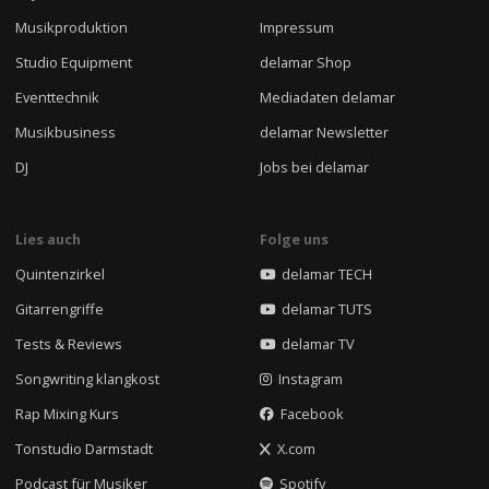
Musikproduktion
Impressum
Studio Equipment
delamar Shop
Eventtechnik
Mediadaten delamar
Musikbusiness
delamar Newsletter
DJ
Jobs bei delamar
Lies auch
Folge uns
Quintenzirkel
delamar TECH
Gitarrengriffe
delamar TUTS
Tests & Reviews
delamar TV
Songwriting klangkost
Instagram
Rap Mixing Kurs
Facebook
Tonstudio Darmstadt
X.com
Podcast für Musiker
Spotify