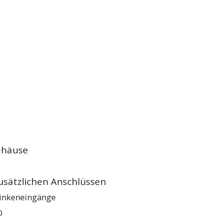
ehäuse
usätzlichen Anschlüssen
linkeneingänge
O