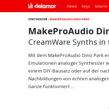
News
Keys
Gitarre
SYNTHESIZER
›
MAKEPROAUDIO DINO PARK
MakeProAudio Di
CreamWare Synths in 
Mit dem
MakeProAudio Dino Park
er
Emulationen analoger Synthesizer w
einem DIY-Bausatz oder auf der nac
Nachbildungen von echten analogen K
Ganze funktioniert ...