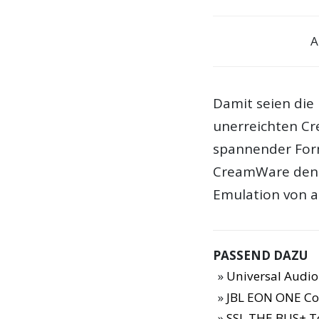
A
Damit seien die 
unerreichten C
spannender Form
CreamWare den 
Emulation von a
PASSEND DAZU
Universal Audi
JBL EON ONE Co
SSL THE BUS+ T