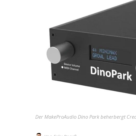
Der MakeProAudio Dino Park beherbergt Cre