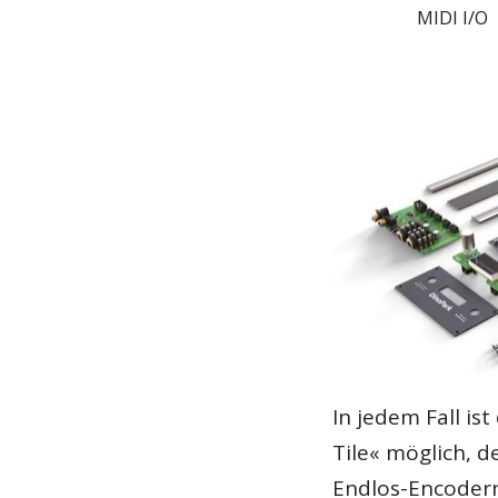
MIDI I/O
In jedem Fall is
Tile« möglich, 
Endlos-Encodern