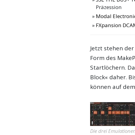
Präzession
Modal Electroni
FXpansion DCA
Jetzt stehen de
Form des MakeP
Startlöchern. 
Block« daher. B
können auf dem 
Die drei Emulatione