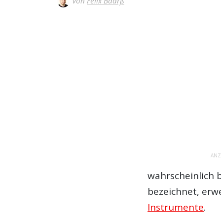
Von
Felix Baarß
ANZ
wahrscheinlich 
bezeichnet, erwe
Instrumente
.