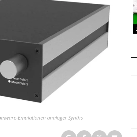
amware-Emulationen analoger Synths