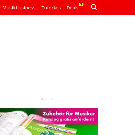
7
Musikbusiness
Tutorials
Deals
ANZEIGE