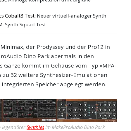
cs Cobalt8 Test
: Neuer virtuell-analoger Synth
M
: Synth Squad Test
r Minimax, der Prodyssey und der Pro12 in
roAudio Dino Park abermals in den
Das Ganze kommt im Gehäuse vom Typ »MPA-
is zu 32 weitere Synthesizer-Emulationen
integrierten Speicher abgelegt werden.
n legendärer
Synthies
im MakeProAudio Dino Park