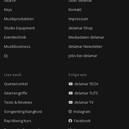
Gitarre
Über delamar
Keys
Kontakt
Musikproduktion
Impressum
Studio Equipment
delamar Shop
Eventtechnik
Mediadaten delamar
Musikbusiness
delamar Newsletter
DJ
Jobs bei delamar
Lies auch
Folge uns
Quintenzirkel
delamar TECH
Gitarrengriffe
delamar TUTS
Tests & Reviews
delamar TV
Songwriting klangkost
Instagram
Rap Mixing Kurs
Facebook