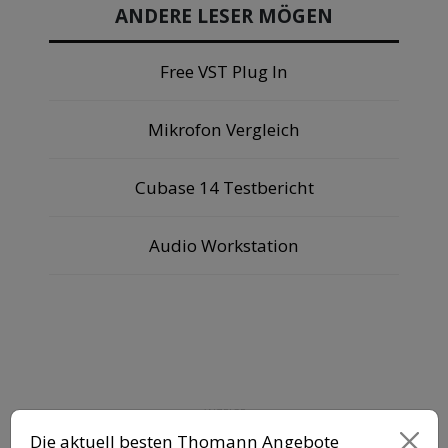
ANDERE LESER MÖGEN
Free VST Plug In
Mikrofon Vergleich
Cubase 14 Testbericht
Audio Workstation
ANZEIGE
Die aktuell besten Thomann Angebote