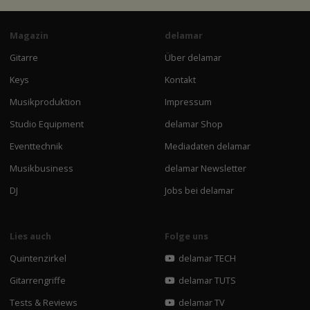
Magazin
delamar
Gitarre
Über delamar
Keys
Kontakt
Musikproduktion
Impressum
Studio Equipment
delamar Shop
Eventtechnik
Mediadaten delamar
Musikbusiness
delamar Newsletter
DJ
Jobs bei delamar
Lies auch
Folge uns
Quintenzirkel
delamar TECH
Gitarrengriffe
delamar TUTS
Tests & Reviews
delamar TV