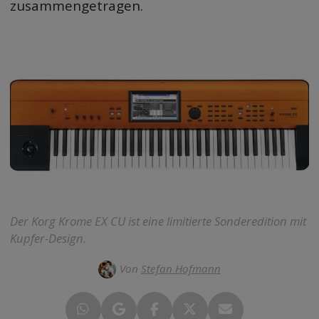
zusammengetragen.
Der Korg Krome EX CU ist eine limitierte Sonderedition mit
Kupfer-Design.
Von
Stefan Hofmann