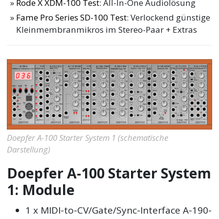
Rode X XDM-100 Test
: All-In-One Audiolösung
Fame Pro Series SD-100 Test
: Verlockend günstige
Kleinmembranmikros im Stereo-Paar + Extras
Doepfer A-100 Starter System 1 (schematische
Darstellung)
Doepfer A-100 Starter System
1: Module
1 x MIDI-to-CV/Gate/Sync-Interface A-190-