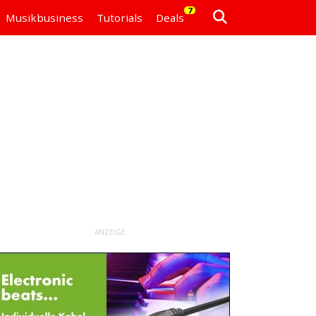
7
Musikbusiness
Tutorials
Deals
ANZEIGE