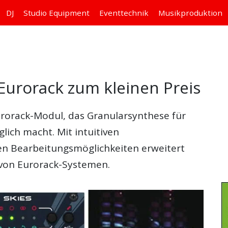
DJ
Studio
Equipment
Eventtechnik
Musikproduktion
Eurorack zum kleinen Preis
urorack-Modul, das Granularsynthese für
ich macht. Mit intuitiven
n Bearbeitungsmöglichkeiten erweitert
 von Eurorack-Systemen.