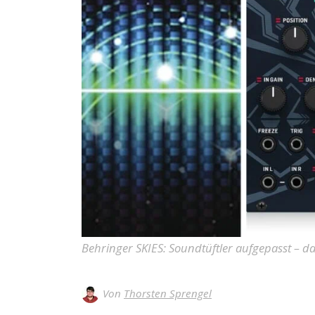
Behringer SKIES: Soundtüftler aufgepasst – da
Von
Thorsten Sprengel