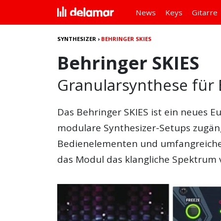
News
Keys
Gitarre
SYNTHESIZER
›
BEHRINGER SKIES
Behringer SKIES
Granularsynthese für 
Das
Behringer SKIES
ist ein neues E
modulare Synthesizer-Setups zugängl
Bedienelementen und umfangreiche
das Modul das klangliche Spektrum