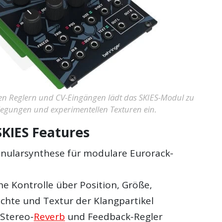
hen Reglern und CV-Eingängen lädt das SKIES-Modul zu
egungen und experimentellen Texturen ein.
SKIES Features
anularsynthese für modulare Eurorack-
e Kontrolle über Position, Größe,
chte und Textur der Klangpartikel
 Stereo-
Reverb
und Feedback-Regler