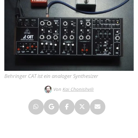
Behringer CAT ist ein analoger Synthesizer
Von
Kai Chonishvili