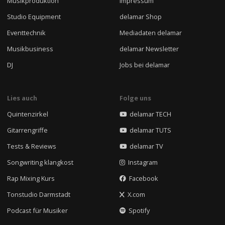
Musikproduktion
Impressum
Studio Equipment
delamar Shop
Eventtechnik
Mediadaten delamar
Musikbusiness
delamar Newsletter
DJ
Jobs bei delamar
Lies auch
Folge uns
Quintenzirkel
delamar TECH
Gitarrengriffe
delamar TUTS
Tests & Reviews
delamar TV
Songwriting klangkost
Instagram
Rap Mixing Kurs
Facebook
Tonstudio Darmstadt
X.com
Podcast für Musiker
Spotify