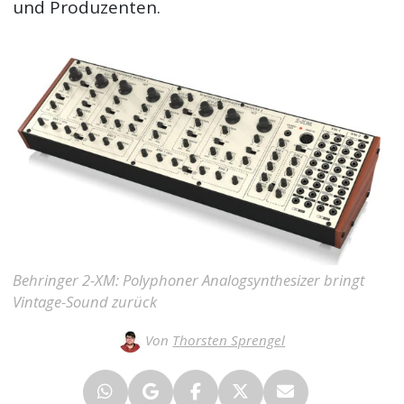
und Produzenten.
Behringer 2-XM: Polyphoner Analogsynthesizer bringt
Vintage-Sound zurück
Von
Thorsten Sprengel