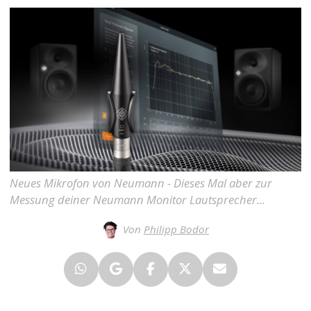
Neues Mikrofon von Neumann - Dieses Mal aber zur
Messung deiner Neumann Monitor Lautsprecher...
Von
Philipp Bodor