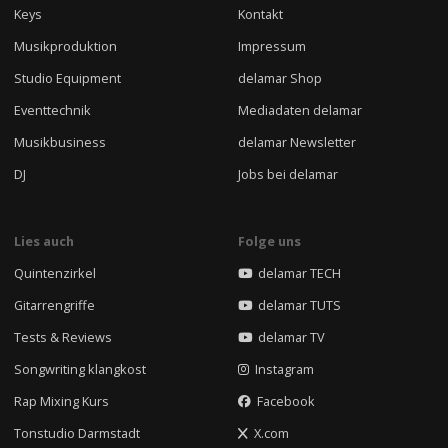
Keys
Kontakt
Musikproduktion
Impressum
Studio Equipment
delamar Shop
Eventtechnik
Mediadaten delamar
Musikbusiness
delamar Newsletter
DJ
Jobs bei delamar
Lies auch
Folge uns
Quintenzirkel
delamar TECH
Gitarrengriffe
delamar TUTS
Tests & Reviews
delamar TV
Songwriting klangkost
Instagram
Rap Mixing Kurs
Facebook
Tonstudio Darmstadt
X.com