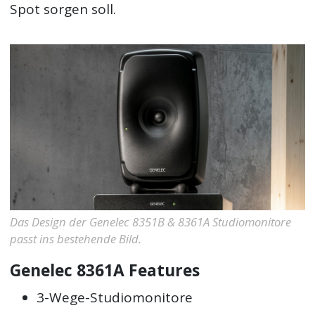
Spot sorgen soll.
Das Design der Genelec 8351B & 8361A Studiomonitore
passt ins bestehende Bild.
Genelec 8361A Features
3-Wege-Studiomonitore