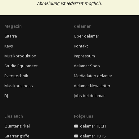
Abmeldung ist jederzeit möglich.
Magazin
delamar
Gitarre
Über delamar
Keys
Kontakt
Musikproduktion
Impressum
Studio Equipment
delamar Shop
Eventtechnik
Mediadaten delamar
Musikbusiness
delamar Newsletter
DJ
Jobs bei delamar
Lies auch
Folge uns
Quintenzirkel
delamar TECH
Gitarrengriffe
delamar TUTS