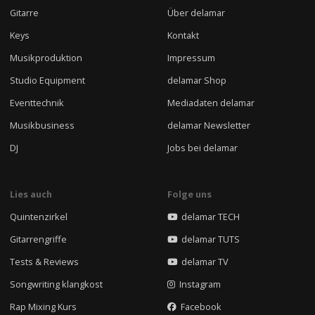
Gitarre
Über delamar
Keys
Kontakt
Musikproduktion
Impressum
Studio Equipment
delamar Shop
Eventtechnik
Mediadaten delamar
Musikbusiness
delamar Newsletter
DJ
Jobs bei delamar
Lies auch
Folge uns
Quintenzirkel
delamar TECH
Gitarrengriffe
delamar TUTS
Tests & Reviews
delamar TV
Songwriting klangkost
Instagram
Rap Mixing Kurs
Facebook