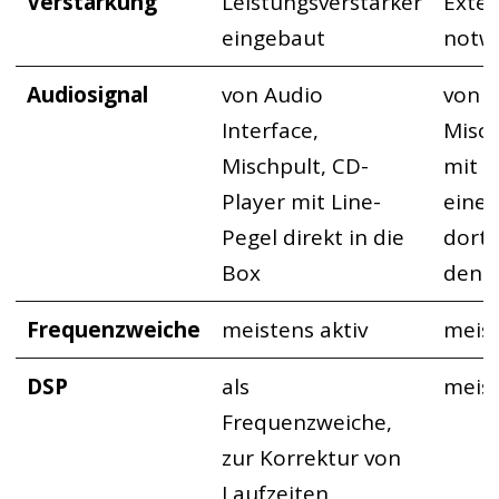
Verstärkung
Leistungsverstärker
Exter
eingebaut
notw
Audiosignal
von Audio
von A
Interface,
Misch
Mischpult, CD-
mit L
Player mit Line-
einen
Pegel direkt in die
dort 
Box
den 
Frequenzweiche
meistens aktiv
meist
DSP
als
meist
Frequenzweiche,
zur Korrektur von
Laufzeiten,