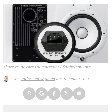
Aktive vs. passive Lautsprecher / Studiomonitore
Von
Carlos San Segundo
am 07. Januar 2025