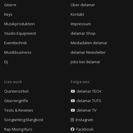
Gitarre
Über delamar
Keys
Kontakt
Musikproduktion
Impressum
Studio Equipment
delamar Shop
Eventtechnik
Mediadaten delamar
Musikbusiness
delamar Newsletter
DJ
Jobs bei delamar
Lies auch
Folge uns
Quintenzirkel
delamar TECH
Gitarrengriffe
delamar TUTS
Tests & Reviews
delamar TV
Songwriting klangkost
Instagram
Rap Mixing Kurs
Facebook