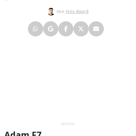
Von
Felix Baarß
ANZEIGE
Adam F7