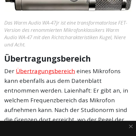
Das Warm Audio WA-47jr ist eine transformatorlose FET-
Version des renommierten Mikrofonklassikers Warm
Audio WA-47 mit den Richtcharakteristiken Kugel, Niere
und Acht.
Übertragungsbereich
Der
Übertragungsbereich
eines Mikrofons
kann ebenfalls aus dem Datenblatt
entnommen werden. Laienhaft: Er gibt an, in
welchem Frequenzbereich das Mikrofon
aufnehmen kann. Nach der Studionorm sind
die Grenzen dort erreicht, wo der Pegel der
Aufnahme bei einer bestimmten Frequenz