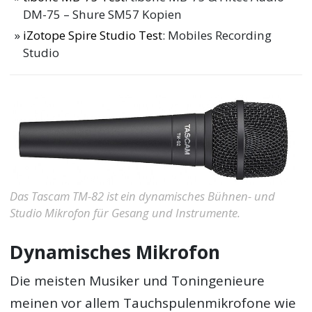
DM-75 – Shure SM57 Kopien
iZotope Spire Studio Test
: Mobiles Recording
Studio
Das Tascam TM-82 ist ein dynamisches Bühnen- und
Studio Mikrofon für Gesang und Instrumente.
Dynamisches Mikrofon
Die meisten Musiker und Toningenieure
meinen vor allem Tauchspulenmikrofone wie