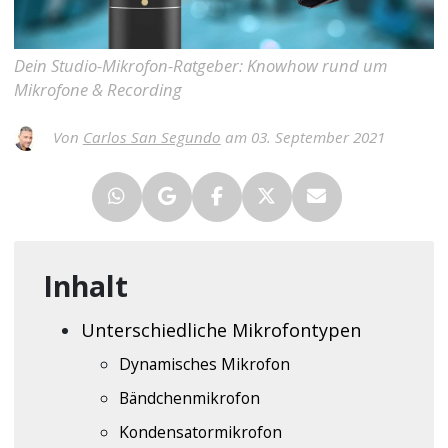
Dein Studio-Mikrofon-Ratgeber: Knowhow rund um
Mikrofone & Recording
Von
Carlos San Segundo
am 03. September 2021
Inhalt
Unterschiedliche Mikrofontypen
Dynamisches Mikrofon
Bändchenmikrofon
Kondensatormikrofon