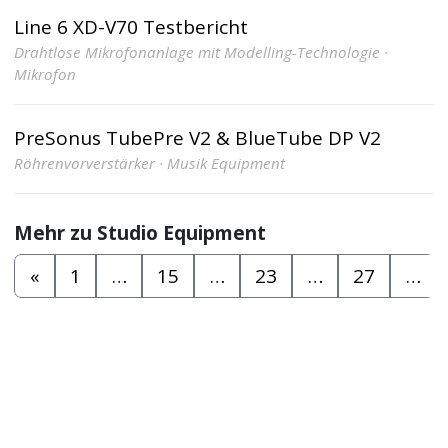
Line 6 XD-V70 Testbericht
Drahtlose Mikrofonanlage mit Modelling-Technologie ·
Mikrofon
PreSonus TubePre V2 & BlueTube DP V2
Röhrenvorverstärker · Musik Equipment
Mehr zu Studio Equipment
«
1
…
15
…
23
…
27
…