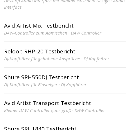
Desktop Audio Interface mit minimalistischem Design · Audio
Interface
Avid Artist Mix Testbericht
DAW-Controller zum Abmischen · DAW Controller
Reloop RHP-20 Testbericht
DJ-Kopfhörer für gehobene Ansprüche · DJ Kopfhörer
Shure SRH550DJ Testbericht
DJ-Kopfhörer für Einsteiger · DJ Kopfhörer
Avid Artist Transport Testbericht
Kleiner DAW-Controller ganz groß · DAW Controller
Shure SRH1840 Testbericht