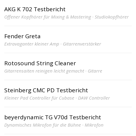
AKG K 702 Testbericht
Offener Kopfhörer für Mixing & Mastering · Studiokopfhörer
Fender Greta
Extravaganter kleiner Amp · Gitarrenverstärker
Rotosound String Cleaner
Gitarrensaiten reinigen leicht gemacht · Gitarre
Steinberg CMC PD Testbericht
Kleiner Pad Controller für Cubase · DAW Controller
beyerdynamic TG V70d Testbericht
Dynamisches Mikrofon für die Bühne · Mikrofon