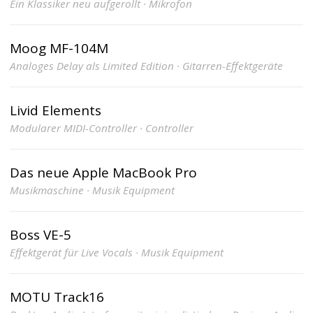
Ein Klassiker neu aufgerollt · Mikrofon
Moog MF-104M
Analoges Delay als Limited Edition · Gitarren-Effektgeräte
Livid Elements
Modularer MIDI-Controller · Controller
Das neue Apple MacBook Pro
Musikmaschine · Musik Equipment
Boss VE-5
Effektgerät für Live Vocals · Musik Equipment
MOTU Track16