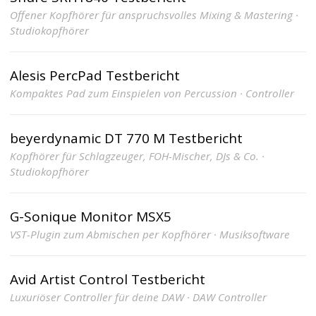
Offener Kopfhörer für anspruchsvolles Mixing & Mastering ·
Studiokopfhörer
Alesis PercPad Testbericht
Kompaktes Pad zum Einspielen von Percussion · Controller
beyerdynamic DT 770 M Testbericht
Kopfhörer für Schlagzeuger, FOH-Mischer, DJs & Co. ·
Studiokopfhörer
G-Sonique Monitor MSX5
VST-Plugin zum Abmischen per Kopfhörer · Musiksoftware
Avid Artist Control Testbericht
Luxuriöser Controller für deine DAW · DAW Controller