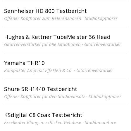
Sennheiser HD 800 Testbericht
Offener Kopfhörer zum Referenzhören · Studiokopfhörer
Hughes & Kettner TubeMeister 36 Head
Gitarrenverstärker für alle Situationen · Gitarrenverstärker
Yamaha THR10
Kompakter Amp mit Effekten & Co. · Gitarrenverstärker
Shure SRH1440 Testbericht
Offener Kopfhörer für den Studioeinsatz · Studiokopfhörer
KSdigital C8 Coax Testbericht
Exzellenter Klang im schicken Gehäuse · Studiomonitore