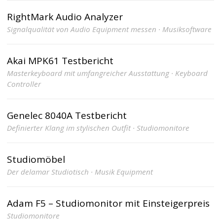
RightMark Audio Analyzer
Signalqualität von Audio Equipment messen · Musiksoftware
Akai MPK61 Testbericht
Masterkeyboard mit umfangreicher Ausstattung · Keyboard
Controller
Genelec 8040A Testbericht
Definierter Klang im stylischen Outfit · Studiomonitore
Studiomöbel
Der delamar Studiotisch · Musik Equipment
Adam F5 – Studiomonitor mit Einsteigerpreis
Studiomonitore