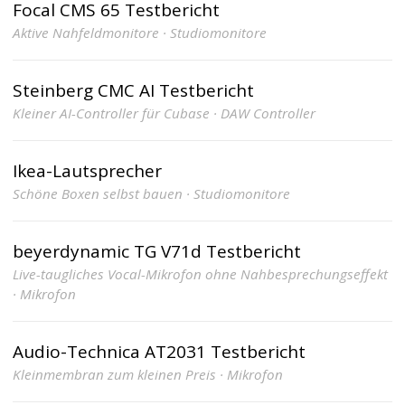
Focal CMS 65 Testbericht
Aktive Nahfeldmonitore · Studiomonitore
Steinberg CMC AI Testbericht
Kleiner AI-Controller für Cubase · DAW Controller
Ikea-Lautsprecher
Schöne Boxen selbst bauen · Studiomonitore
beyerdynamic TG V71d Testbericht
Live-taugliches Vocal-Mikrofon ohne Nahbesprechungseffekt
· Mikrofon
Audio-Technica AT2031 Testbericht
Kleinmembran zum kleinen Preis · Mikrofon