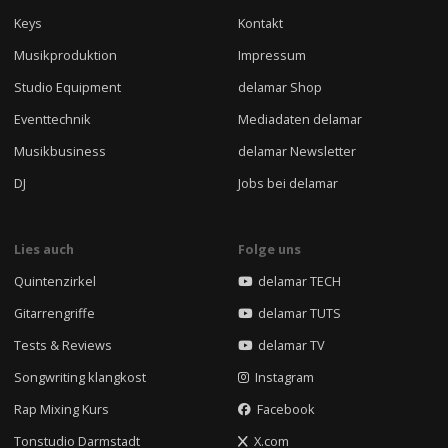
Keys
Kontakt
Musikproduktion
Impressum
Studio Equipment
delamar Shop
Eventtechnik
Mediadaten delamar
Musikbusiness
delamar Newsletter
DJ
Jobs bei delamar
Lies auch
Folge uns
Quintenzirkel
delamar TECH
Gitarrengriffe
delamar TUTS
Tests & Reviews
delamar TV
Songwriting klangkost
Instagram
Rap Mixing Kurs
Facebook
Tonstudio Darmstadt
X.com